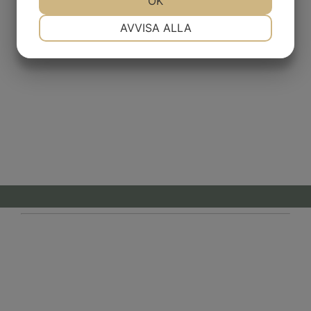
OK
NÖDVÄNDIG
INSTÄLLNINGAR
AVVISA ALLA
JA
NEJ
JA
NEJ
MARKNADSFÖRING
STATISTIK