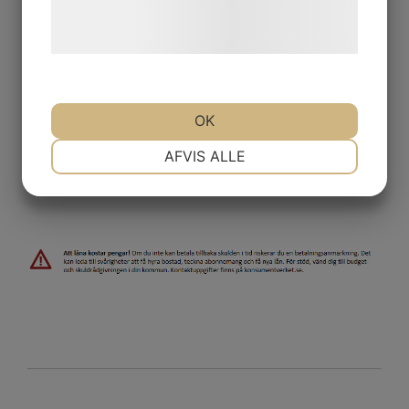
behandling af persondata på vores
​​​​​​​​​​​​​​Adress:
hjemmeside.
​​​​​​​Bomhusvägen 55,
​​​​​​​804 29 Gävle
OK
NØDVENDIGE
PRÆFERENCER
AFVIS ALLE
MARKETING
STATISTIK