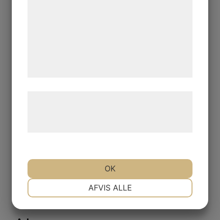
Verkstad, Reservdelar
kan blive delt med annoncerings- og
Mån-Tor: 07.00 - 16.00
analysepartnere, som kan kombinere dem
Fre : 07.00 - 15.00
med data, du tidligere har givet dem eller
de har indsamlet gennem din brug af deres
tjenester. Ved at klikke på 'OK' giver du
samtykke til disse formål.
Læs mere om vores brug af cookies og
​​​​​​​Alla avvikande öppettider hittar du här
»​​​​
behandling af persondata på vores
hjemmeside.
Kontakt
OK
Telefon
NØDVENDIGE
PRÆFERENCER
AFVIS ALLE
026-10 04 00
MARKETING
STATISTIK